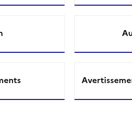
n
Au
ments
Avertissemen