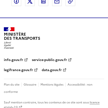
Partager sur Facebook
Partager sur X
Partager sur LinkedIn
Partager par email
Copier le lien de 
MINISTÈRE
DES TRANSPORTS
info.gouv.fr
service-public.gouv.fr
legifrance.gouv.fr
data.gouv.fr
Plan du site
Glossaire
Mentions légales
Accessibilité : non
conforme
Sauf mention contraire, tous les contenus de ce site sont sous
licence
etalab-2.0