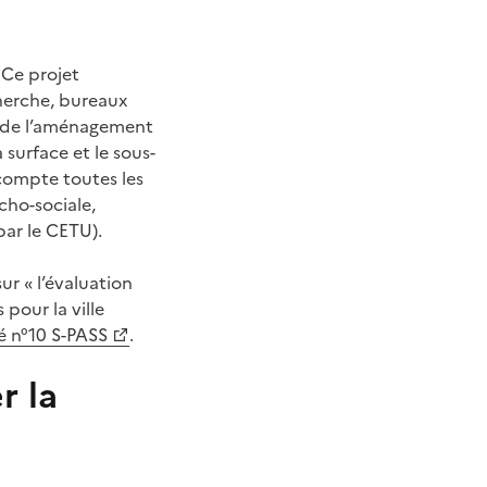
 Ce projet
herche, bureaux
on de l’aménagement
 surface et le sous-
compte toutes les
cho-sociale,
par le CETU).
r « l’évaluation
pour la ville
lé n°10 S-PASS
.
r la