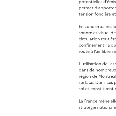
potentielles d’émis
permet d’apporter d
tension foncière et
En zone urbaine, l
sonore et visuel d
circulation routièr
confinement, la qua
route à l’air libre
L’utilisation de l’
dans de nombreux p
région de Montréa
surface. Dans ces p
sol et constituent d
La France mène elle
stratégie national