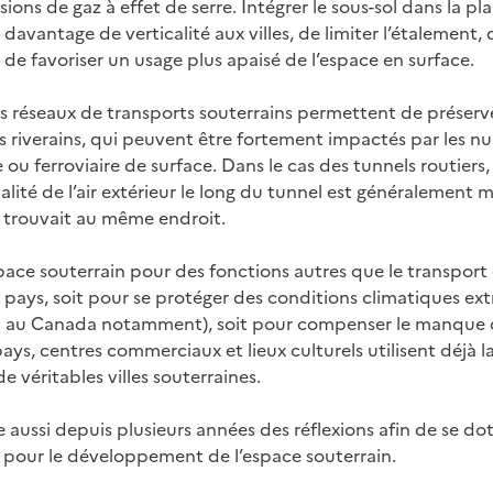
sions de gaz à effet de serre. Intégrer le sous-sol dans la pl
avantage de verticalité aux villes, de limiter l’étalement, 
 de favoriser un usage plus apaisé de l’espace en surface.
es réseaux de transports souterrains permettent de préser
es riverains, qui peuvent être fortement impactés par les n
e ou ferroviaire de surface. Dans le cas des tunnels routiers,
lité de l’air extérieur le long du tunnel est généralement m
 se trouvait au même endroit.
espace souterrain pour des fonctions autres que le transport 
ays, soit pour se protéger des conditions climatiques extr
l au Canada notamment), soit pour compenser le manque 
ays, centres commerciaux et lieux culturels utilisent déjà l
e véritables villes souterraines.
 aussi depuis plusieurs années des réflexions afin de se do
e pour le développement de l’espace souterrain.