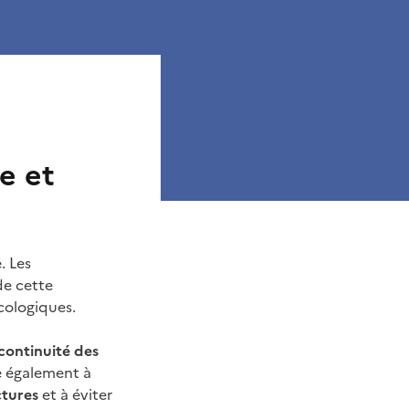
e et
. Les
de cette
écologiques.
 continuité des
ue également à
ctures
et à éviter