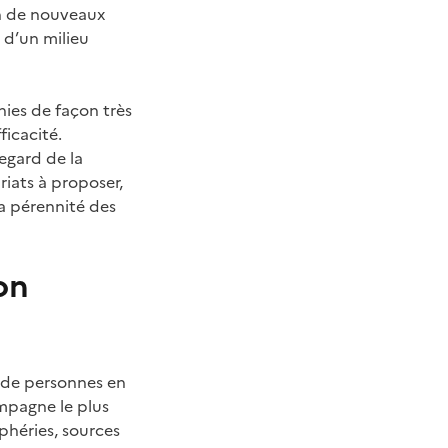
on de nouveaux
 d’un milieu
nies de façon très
ficacité.
regard de la
riats à proposer,
la pérennité des
on
s de personnes en
ompagne le plus
phéries, sources