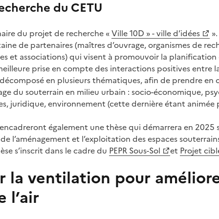
recherche du CETU
aire du projet de recherche «
Ville 10D » - ville d’idées
».
aine de partenaires (maîtres d’ouvrage, organismes de rec
ses et associations) qui visent à promouvoir la planificati
meilleure prise en compte des interactions positives entre la
té décomposé en plusieurs thématiques, afin de prendre en 
age du souterrain en milieu urbain : socio-économique, psy
s, juridique, environnement (cette dernière étant animée 
encadreront également une thèse qui démarrera en 2025 su
de l’aménagement et l’exploitation des espaces souterrains 
èse s’inscrit dans le cadre du
PEPR Sous-Sol
et
Projet cib
 la ventilation pour améliore
 l’air