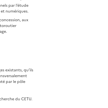
nnels par l’étude
s et numériques.
 concession, aux
toroutier
age.
s existants, qu’ils
ransversalement
oté par le pôle
recherche du CETU.