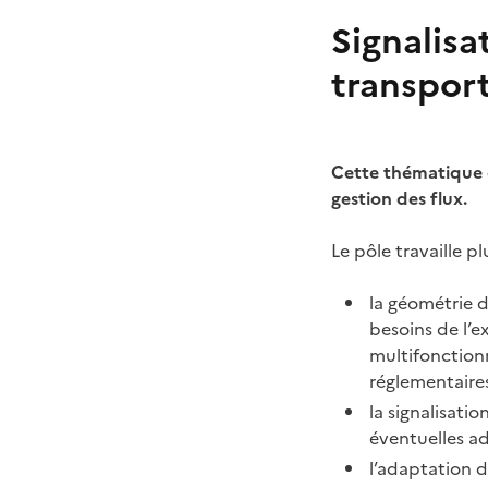
Signalisa
transport
Cette thématique c
gestion des flux.
Le pôle travaille p
la géométrie d
besoins de l’e
multifonctionn
réglementaires,
la signalisati
éventuelles a
l’adaptation d