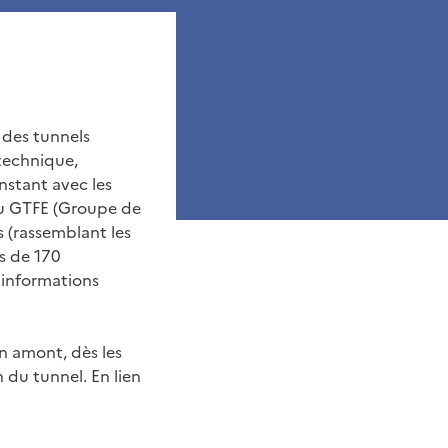
 des tunnels
 technique,
nstant avec les
 du GTFE (Groupe de
s (rassemblant les
us de 170
s informations
en amont, dès les
n du tunnel. En lien