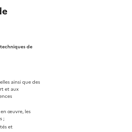
de
 techniques de
lles ainsi que des
rt et aux
gences
 en œuvre, les
 ;
tés et