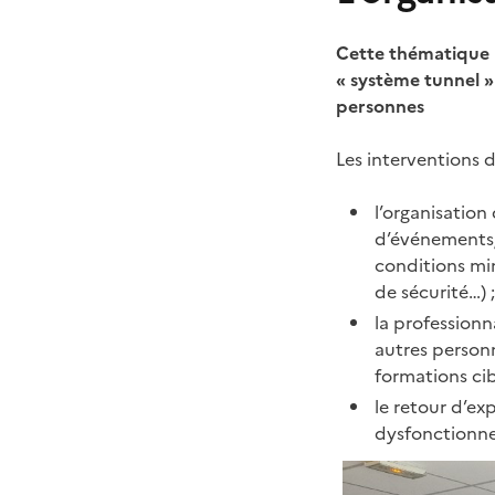
Cette thématique r
« système tunnel » 
personnes
Les interventions 
l’organisation
d’événements/c
conditions min
de sécurité…) 
la professionn
autres personn
formations cib
le retour d’ex
dysfonctionne