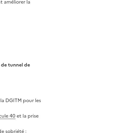
t améliorer la
 de tunnel de
à la DGITM pour les
cule 40
et la prise
e sobriété ;