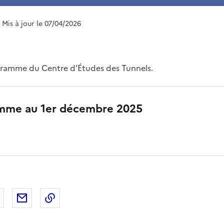
| Mis à jour le 07/04/2026
igramme du Centre d’Études des Tunnels.
mme au 1er décembre 2025
 Facebook
er sur X
Partager sur LinkedIn
Partager par email
Copier le lien de la page dans le presse-pap