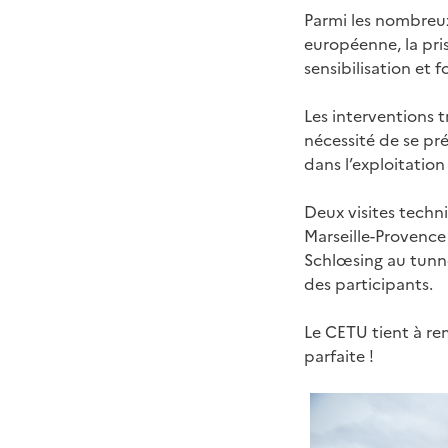
Parmi les nombreux 
européenne, la pri
sensibilisation et 
Les interventions t
nécessité de se pr
dans l’exploitation
Deux visites techn
Marseille-Provence 
Schlœsing au tunne
des participants.
Le CETU tient à rem
parfaite !