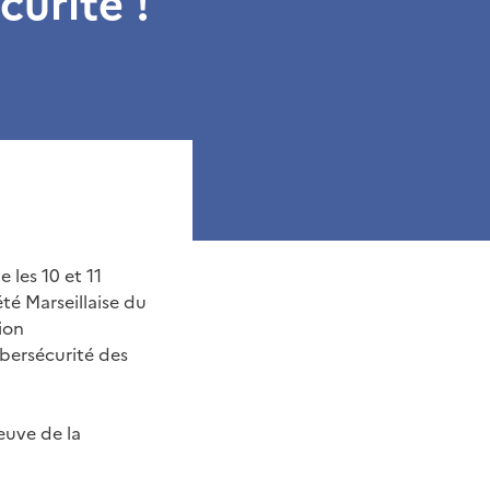
curité !
 les 10 et 11
té Marseillaise du
ion
bersécurité des
euve de la