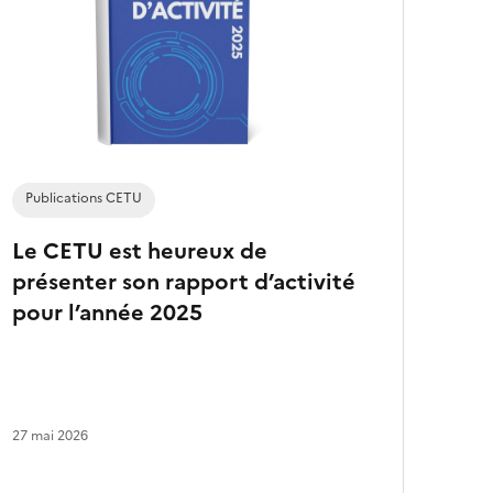
s
a
r
t
i
c
l
e
s
Publications CETU
Le CETU est heureux de
présenter son rapport d’activité
pour l’année 2025
27 mai 2026