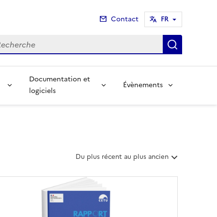
Contact
FR
cherche
Recherch
Documentation et
Évènements
logiciels
T
Du plus récent au plus ancien
r
i
e
r
l
e