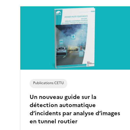
c
t
i
o
n
n
é
)
Publications CETU
Un nouveau guide sur la
détection automatique
d’incidents par analyse d’images
en tunnel routier