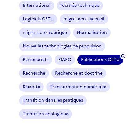
International
Journée technique
Logiciels CETU
migre_actu_accueil
migre_actu_rubrique
Normalisation
Nouvelles technologies de propulsion
Partenariats
PIARC
Publications CETU
(
f
Recherche
Recherche et doctrine
i
l
Sécurité
Transformation numérique
t
r
Transition dans les pratiques
e
Transition écologique
s
é
l
e